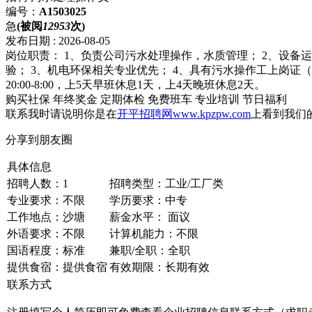
编号：
A1503025
急
(被阅
12953
次)
发布日期 : 2026-08-05
岗位职责： 1、负责公司污水处理操作，水质管理； 2、设备运行
验； 3、机电环保相关专业优先； 4、具有污水操作工上岗证（污水
20:00-8:00，上5天早班休息1天，上4天晚班休息2天。
购买社保
年终奖金
定期体检
免费班车
专业培训
节日福利
联系我时请说明你是在
开平招聘网www.kpzpw.com
上看到我们
分享到朋友圈
具体信息
招聘人数：1
招聘类型：工业/工厂类
专业要求：不限
学历要求：中专
工作地点：沙塘
薪金水平： 面议
外语要求：不限
计算机能力：不限
国语程度：标准
兼职/全职：全职
提供食宿：提供食宿
有效期限：长期有效
联系方式