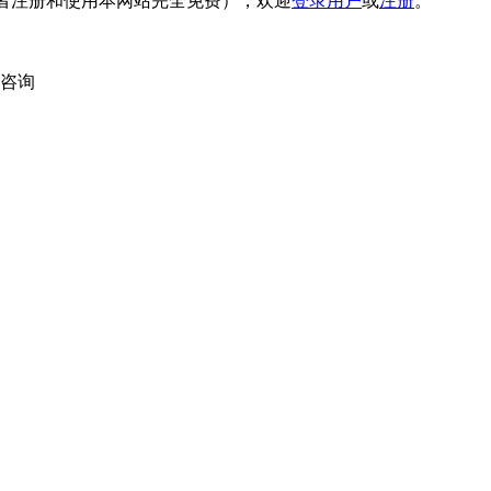
者注册和使用本网站完全免费），欢迎
登录用户
或
注册
。
内咨询