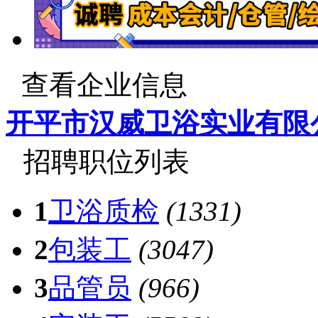
查看企业信息
开平市汉威卫浴实业有限
招聘职位列表
1
卫浴质检
(1331)
2
包装工
(3047)
3
品管员
(966)