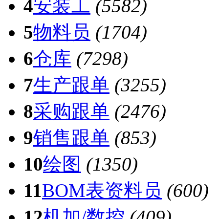
4
安装工
(5582)
5
物料员
(1704)
6
仓库
(7298)
7
生产跟单
(3255)
8
采购跟单
(2476)
9
销售跟单
(853)
10
绘图
(1350)
11
BOM表资料员
(600)
12
机加/数控
(409)