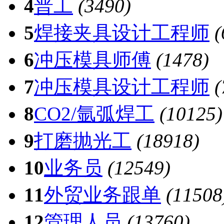
4
普工
(3490)
5
焊接夹具设计工程师
(
6
冲压模具师傅
(1478)
7
冲压模具设计工程师
(
8
CO2/氩弧焊工
(10125)
9
打磨抛光工
(18918)
10
业务员
(12549)
11
外贸业务跟单
(11508
12
管理人员
(13760)