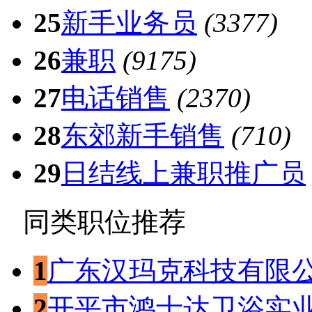
25
新手业务员
(3377)
26
兼职
(9175)
27
电话销售
(2370)
28
东郊新手销售
(710)
29
日结线上兼职推广员
同类职位推荐
1
广东汉玛克科技有限
2
开平市鸿士达卫浴实