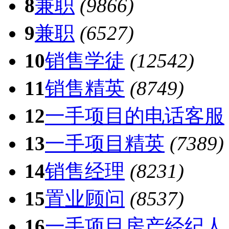
8
兼职
(9866)
9
兼职
(6527)
10
销售学徒
(12542)
11
销售精英
(8749)
12
一手项目的电话客服
13
一手项目精英
(7389)
14
销售经理
(8231)
15
置业顾问
(8537)
16
一手项目房产经纪人