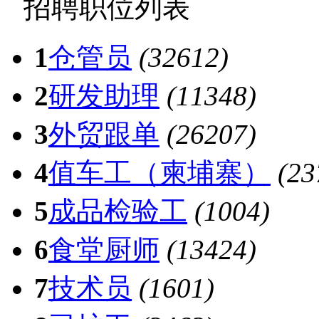
招聘职位列表
1
仓管员
(32612)
2
研发助理
(11348)
3
外贸跟单
(26207)
4
值车工（柬埔寨）
(23
5
成品检验工
(1004)
6
食堂厨师
(13424)
7
技术员
(1601)