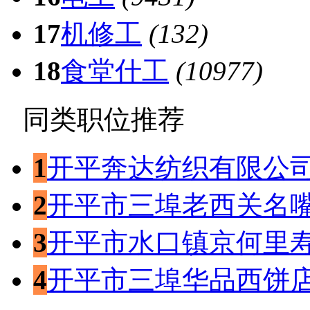
17
机修工
(132)
18
食堂什工
(10977)
同类职位推荐
1
开平奔达纺织有限公
2
开平市三埠老西关名
3
开平市水口镇京何里
4
开平市三埠华品西饼