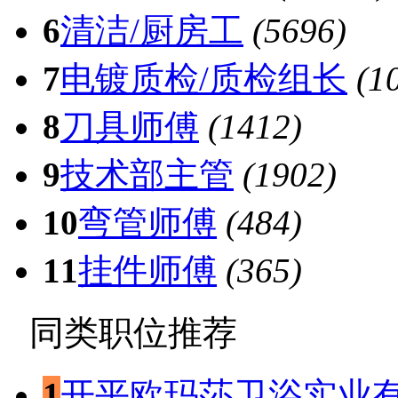
6
清洁/厨房工
(5696)
7
电镀质检/质检组长
(1
8
刀具师傅
(1412)
9
技术部主管
(1902)
10
弯管师傅
(484)
11
挂件师傅
(365)
同类职位推荐
1
开平欧玛莎卫浴实业