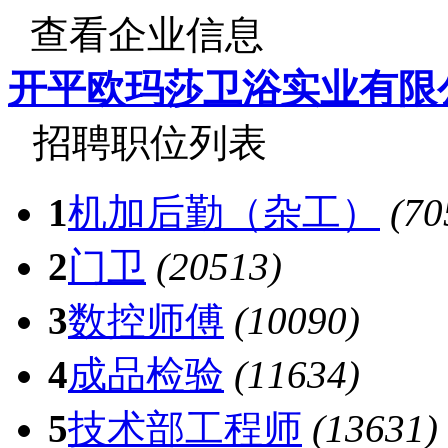
查看企业信息
开平欧玛莎卫浴实业有限
招聘职位列表
1
机加后勤（杂工）
(70
2
门卫
(20513)
3
数控师傅
(10090)
4
成品检验
(11634)
5
技术部工程师
(13631)