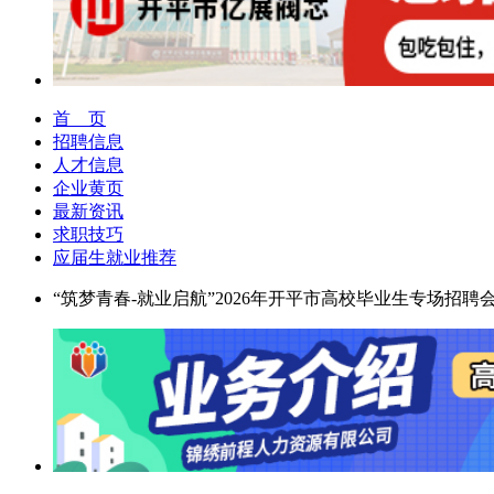
首 页
招聘信息
人才信息
企业黄页
最新资讯
求职技巧
应届生就业推荐
“筑梦青春-就业启航”2026年开平市高校毕业生专场招聘