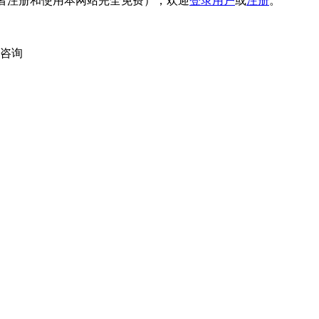
者注册和使用本网站完全免费），欢迎
登录用户
或
注册
。
内咨询