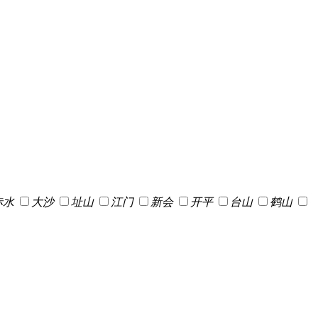
赤水
大沙
址山
江门
新会
开平
台山
鹤山