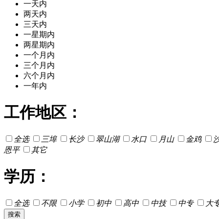
一天内
两天内
三天内
一星期内
两星期内
一个月内
三个月内
六个月内
一年内
工作地区：
全选
三埠
长沙
翠山湖
水口
月山
金鸡
恩平
其它
学历：
全选
不限
小学
初中
高中
中技
中专
大