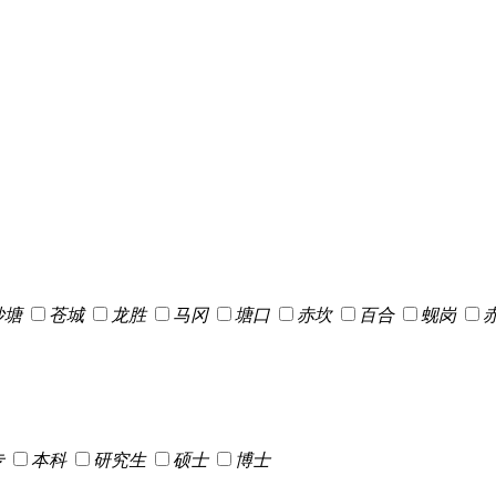
沙塘
苍城
龙胜
马冈
塘口
赤坎
百合
蚬岗
专
本科
研究生
硕士
博士