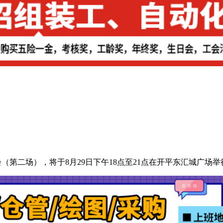
会（第二场），将于8月29日下午18点至21点在开平东汇城广场举