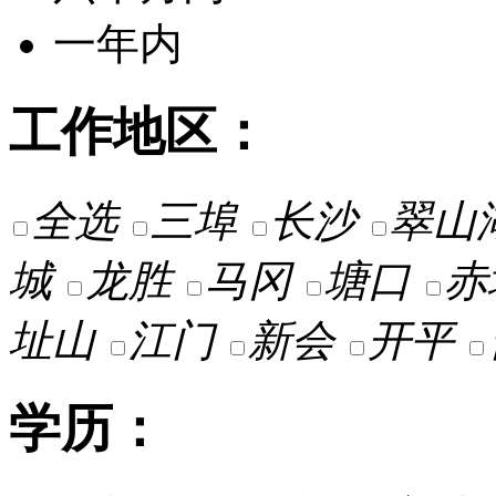
一年内
工作地区：
全选
三埠
长沙
翠山
城
龙胜
马冈
塘口
赤
址山
江门
新会
开平
学历：