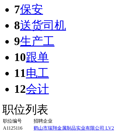
7
保安
8
送货司机
9
生产工
10
跟单
11
电工
12
会计
职位列表
职位编号
招聘企业
A1125116
鹤山市瑞翔金属制品实业有限公司
LV2