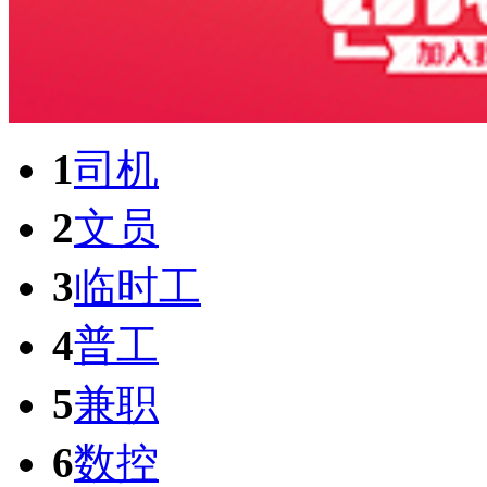
1
司机
2
文员
3
临时工
4
普工
5
兼职
6
数控