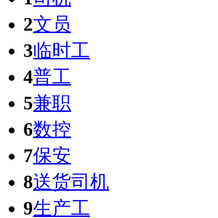
2
文员
3
临时工
4
普工
5
兼职
6
数控
7
保安
8
送货司机
9
生产工