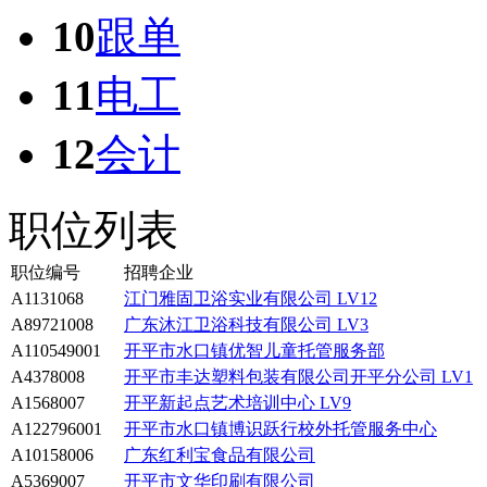
10
跟单
11
电工
12
会计
职位列表
职位编号
招聘企业
A1131068
江门雅固卫浴实业有限公司
LV12
A89721008
广东沐江卫浴科技有限公司
LV3
A110549001
开平市水口镇优智儿童托管服务部
A4378008
开平市丰达塑料包装有限公司开平分公司
LV1
A1568007
开平新起点艺术培训中心
LV9
A122796001
开平市水口镇博识跃行校外托管服务中心
A10158006
广东红利宝食品有限公司
A5369007
开平市文华印刷有限公司