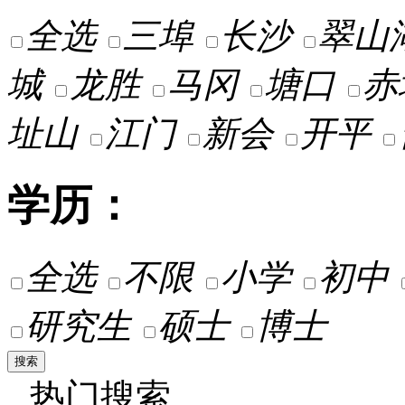
全选
三埠
长沙
翠山
城
龙胜
马冈
塘口
赤
址山
江门
新会
开平
学历：
全选
不限
小学
初中
研究生
硕士
博士
热门搜索