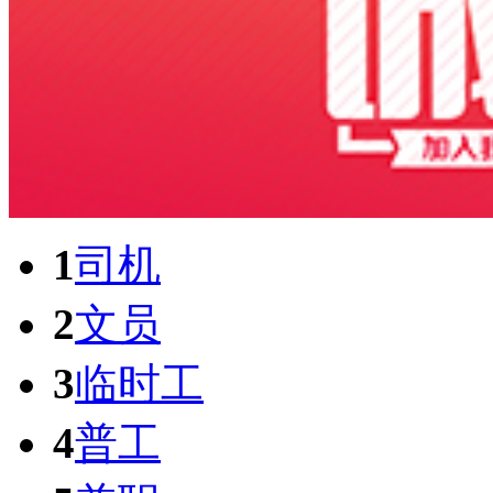
1
司机
2
文员
3
临时工
4
普工