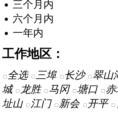
三个月内
六个月内
一年内
工作地区：
全选
三埠
长沙
翠山
城
龙胜
马冈
塘口
赤
址山
江门
新会
开平