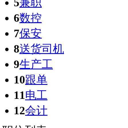
5
兼职
6
数控
7
保安
8
送货司机
9
生产工
10
跟单
11
电工
12
会计