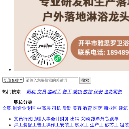
热门搜索：
司机
文员
临时工
普工
兼职
数控
保安
送货司机
职位分类
文职
制造业专区
中高层
司机
后勤
美容
教育
医药
商业区
建筑
文员
行政
助理
人事
会计
财务
出纳
采购
跟单
外贸跟单
焊工
装配工
普工
操作工
安装工
试水工
生产工
砂芯工
组装