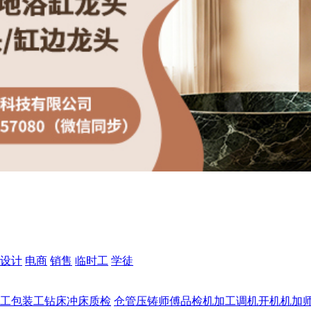
设计
电商
销售
临时工
学徒
工
包装工
钻床
冲床
质检
仓管
压铸师傅
品检
机加工
调机
开机
机加