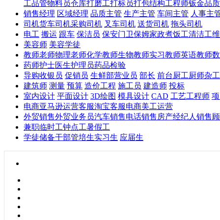
工
品管
物料员
仓库
打磨工
打标员
打包
结构工程师
钣金
品质
销售经理
区域经理
品质主管
生产主管
车间主管
人事主
司机
货车司机
采购司机
叉车司机
送货司机
拖头司机
电工
搬运
跟车
保洁员
保安
门卫
保姆
家政
煮饭工
清洁工
维
美容师
美容学徒
教师
老师
物理老师
化学教师
生物教师
实习教师
英语教师
数
药师
护士
医生
护理员
药品
检验
导购
收银员
促销员
生鲜部营业员
部长
前台
厨工
厨师
杂工
建筑师
测量
预算
造价工程
施工员
建造师
投标
室内设计
平面设计
3D绘图
模具设计
CAD
工艺工程师
项
电商
亚马逊运营
客服
淘宝客服
电商美工
运营
外贸销售
外贸业务员
汽车销售
电话销售
房产经纪人
销售顾
兼职
临时工
钟点工
暑假工
学徒
储备干部
管培生
实习生
应届生