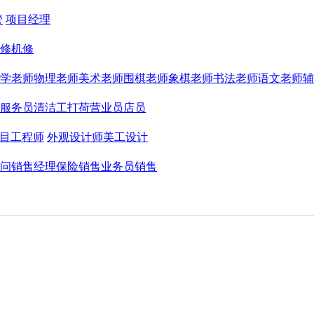
管
项目经理
修
机修
学老师
物理老师
美术老师
围棋老师
象棋老师
书法老师
语文老师
辅
服务员
清洁工
打荷
营业员
店员
目工程师
外观设计师
美工
设计
问
销售经理
保险销售
业务员
销售