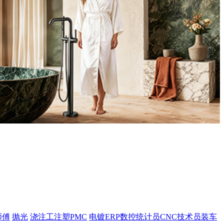
师傅
抛光
浇注工
注塑
PMC
电镀
ERP
数控
统计员
CNC
技术员
装车